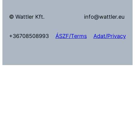
© Wattler Kft.
info@wattler.eu
+36708508993
ÁSZF/Terms
Adat/Privacy