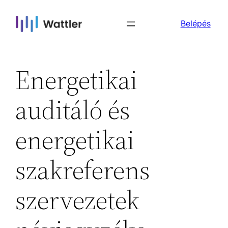
Skip
Belépés
to
content
Energetikai
auditáló és
energetikai
szakreferens
szervezetek