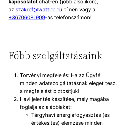
kapcsolatot
chat-en (jobb alsó ikon),
az
szakref@wattler.eu
címen vagy a
+36706081909
-as telefonszámon!
Főbb szolgáltatásaink
Törvényi megfelelés: Ha az Ügyfél
minden adatszolgáltatásnak eleget tesz,
a megfelelést biztosítjuk!
Havi jelentés készítése, mely magába
foglalja az alábbiakat:
Tárgyhavi energiafogyasztás (és
értékesítés) elemzése minden