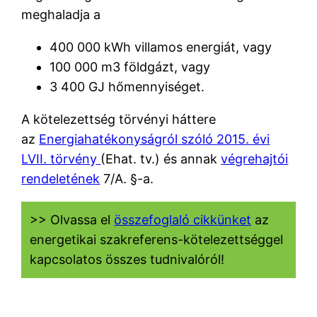
meghaladja a
400 000 kWh villamos energiát, vagy
100 000 m3 földgázt, vagy
3 400 GJ hőmennyiséget.
A kötelezettség törvényi háttere
az
Energiahatékonyságról szóló 2015. évi
LVII. törvény
(Ehat. tv.) és annak
végrehajtói
rendeletének
7/A. §-a.
>> Olvassa el
összefoglaló cikkünket
az
energetikai szakreferens-kötelezettséggel
kapcsolatos összes tudnivalóról!