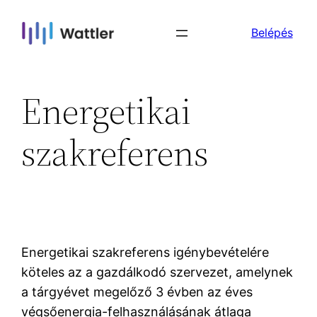
Skip
Belépés
to
content
Energetikai
szakreferens
Energetikai szakreferens igénybevételére
köteles az a gazdálkodó szervezet, amelynek
a tárgyévet megelőző 3 évben az éves
végsőenergia-felhasználásának átlaga