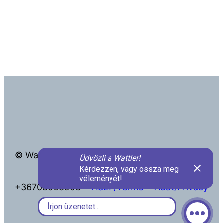
© Wattler Kft.
info@wattler.eu
+36708508993
ÁSZF/Terms
Adat/Privacy