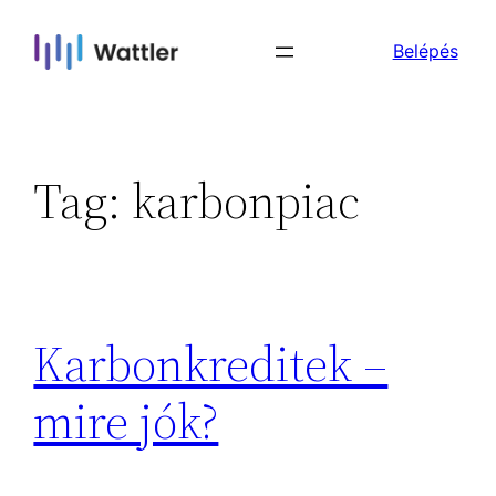
Skip
Belépés
to
content
Tag:
karbonpiac
Karbonkreditek –
mire jók?