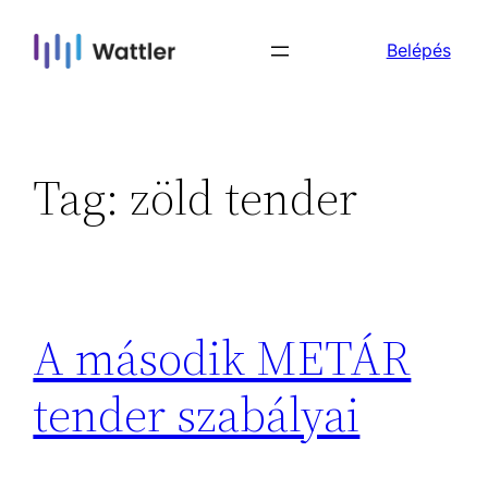
Skip
Belépés
to
content
Tag:
zöld tender
A második METÁR
tender szabályai