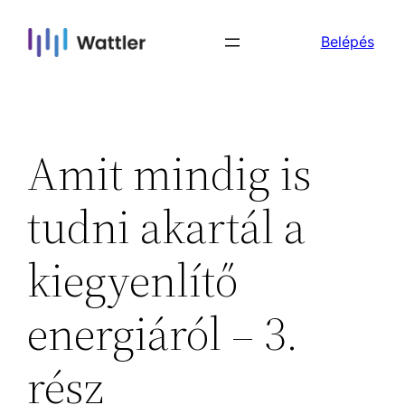
Skip
Belépés
to
content
Amit mindig is
tudni akartál a
kiegyenlítő
energiáról – 3.
rész