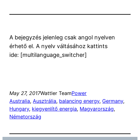
A bejegyzés jelenleg csak angol nyelven
érhető el. A nyelv váltásához kattints
ide: [multilanguage_switcher]
May 27, 2017
Wattler Team
Power
Australia
, 
Ausztrália
, 
balancing energy
, 
Germany
, 
Hungary
, 
kiegyenlítő energia
, 
Magyarország
, 
Németország