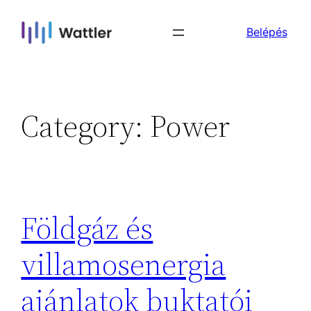
Skip
Belépés
to
content
Category:
Power
Földgáz és
villamosenergia
ajánlatok buktatói