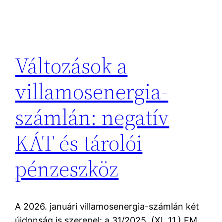
Változások a
villamosenergia-
számlán: negatív
KÁT és tárolói
pénzeszköz
A 2026. januári villamosenergia-számlán két
újdonság is szerepel: a 31/2025. (XI. 11.) EM