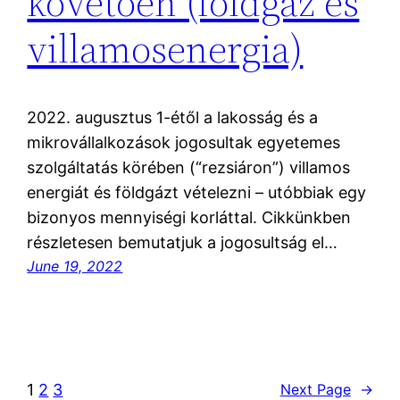
követően (földgáz és
villamosenergia)
2022. augusztus 1-étől a lakosság és a
mikrovállalkozások jogosultak egyetemes
szolgáltatás körében (“rezsiáron”) villamos
energiát és földgázt vételezni – utóbbiak egy
bizonyos mennyiségi korláttal. Cikkünkben
részletesen bemutatjuk a jogosultság el…
June 19, 2022
1
2
3
Next Page
→