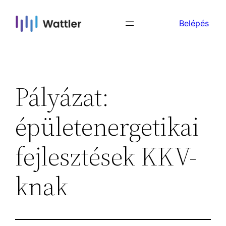
Skip
Belépés
to
content
Pályázat:
épületenergetikai
fejlesztések KKV-
knak