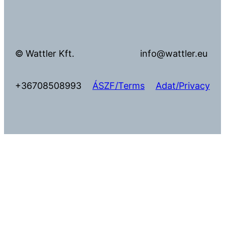
© Wattler Kft.
info@wattler.eu
+36708508993
ÁSZF/Terms
Adat/Privacy