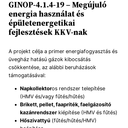
GINOP-4.1.4-19 – Megújuló
energia használat és
épületenergetikai
fejlesztések KKV-nak
A projekt célja a primer energiafogyasztás és
üvegház hatású gázok kibocsátás
csökkentése, az alábbi beruházások
támogatásával:
Napkollektor
os rendszer telepítése
(HMV és/vagy fűtés/hűtés)
Brikett, pellet, faapríték, faelgázosító
kazánrendszer
kiépítése (HMV és fűtés)
Hőszivattyú
(fűtés/hűtés/HMV)