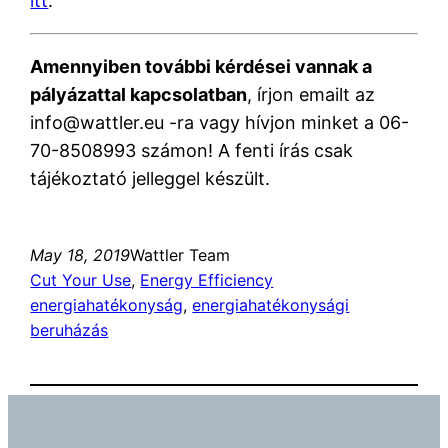
itt
.
Amennyiben további kérdései vannak a
pályázattal kapcsolatban
, írjon emailt az
info@wattler.eu -ra vagy hívjon minket a 06-
70-8508993
számon! A fenti írás csak
tájékoztató jelleggel készült.
May 18, 2019
Wattler Team
Cut Your Use
, 
Energy Efficiency
energiahatékonyság
, 
energiahatékonysági
beruházás