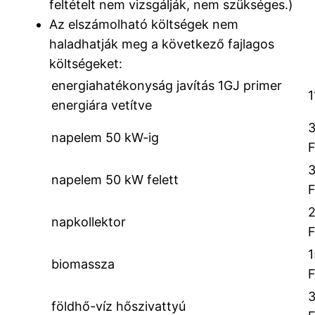
feltételt nem vizsgálják, nem szükséges.)
Az elszámolható költségek nem
haladhatják meg a következő fajlagos
költségeket:
energiahatékonyság javítás 1GJ primer
1
energiára vetítve
napelem 50 kW-ig
napelem 50 kW felett
napkollektor
biomassza
földhő-víz hőszivattyú