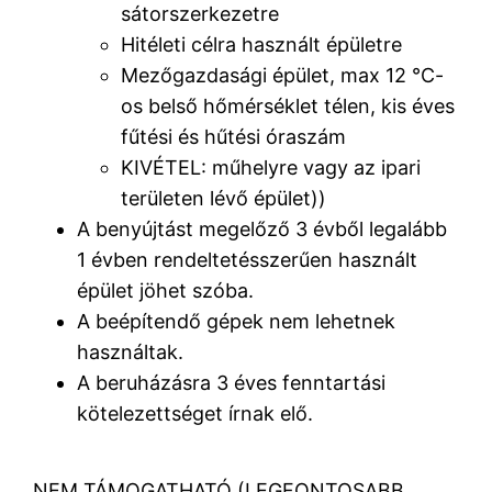
sátorszerkezetre
Hitéleti célra használt épületre
Mezőgazdasági épület, max 12 °C-
os belső hőmérséklet télen, kis éves
fűtési és hűtési óraszám
KIVÉTEL: műhelyre vagy az ipari
területen lévő épület))
A benyújtást megelőző 3 évből legalább
1 évben rendeltetésszerűen használt
épület jöhet szóba.
A beépítendő gépek nem lehetnek
használtak.
A beruházásra 3 éves fenntartási
kötelezettséget írnak elő.
NEM TÁMOGATHATÓ (LEGFONTOSABB