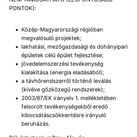
PONTOK):
Közép-Magyarországi régióban
megvalósuló projektek;
lakhatási, mezőgazdasági és dohányipari
épületek célú épület fejlesztése;
jövedelemszerzési tevékenység
kialakítása (energia eladásából);
a távhőrendszerről történő leválás
(kivéve gőzközegű rendszerek);
2003/87/EK irányelv 1. mellékletében
felsorolt tevékenységekből eredő
kibocsátáscsökkentésre irányuló
beruházás.