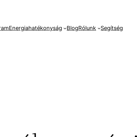
ram
Energiahatékonyság
Blog
Rólunk
Segítség