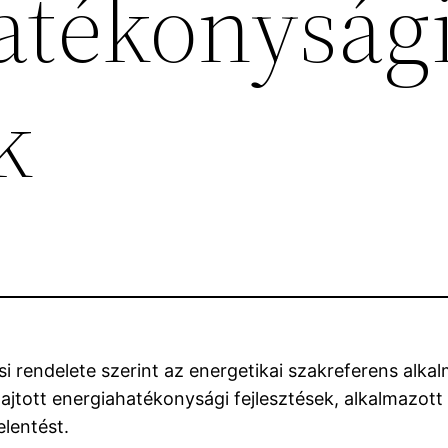
atékonyság
k
i rendelete szerint az energetikai szakreferens alk
ajtott energiahatékonysági fejlesztések, alkalmazott 
lentést.