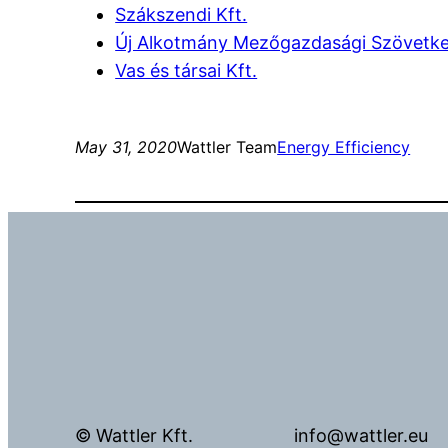
Szákszendi Kft.
Új Alkotmány Mezőgazdasági Szövetk
Vas és társai Kft.
May 31, 2020
Wattler Team
Energy Efficiency
© Wattler Kft.
info@wattler.eu