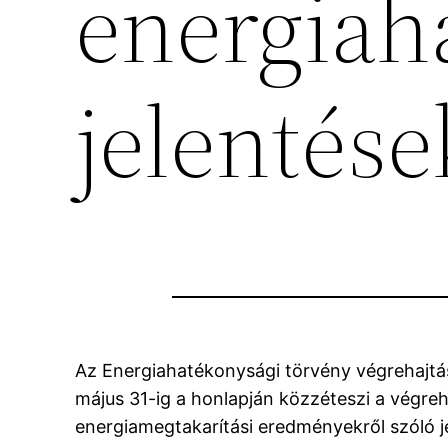
energiah
jelentése
Az Energiahatékonysági törvény végrehajtás
május 31-ig a honlapján közzéteszi a végreh
energiamegtakarítási eredményekről szóló je