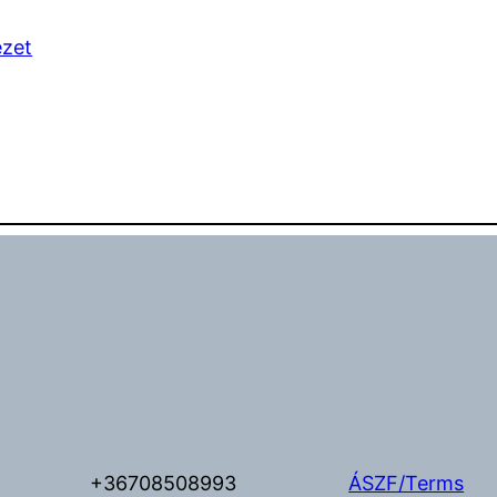
ezet
+36708508993
ÁSZF/Terms