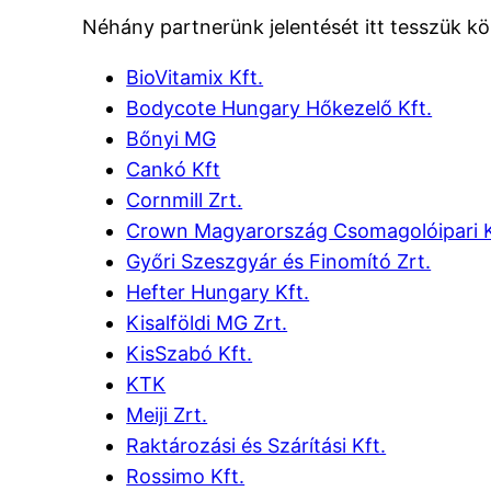
Néhány partnerünk jelentését itt tesszük köz
BioVitamix Kft.
Bodycote Hungary Hőkezelő Kft.
Bőnyi MG
Cankó Kft
Cornmill Zrt.
Crown Magyarország Csomagolóipari K
Győri Szeszgyár és Finomító Zrt.
Hefter Hungary Kft.
Kisalföldi MG Zrt.
KisSzabó Kft.
KTK
Meiji Zrt.
Raktározási és Szárítási Kft.
Rossimo Kft.