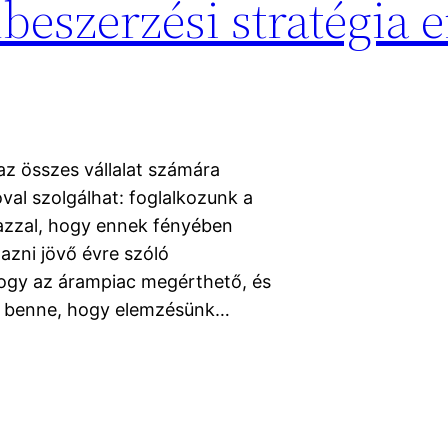
mbeszerzési stratégia
z összes vállalat számára
val szolgálhat: foglalkozunk a
azzal, hogy ennek fényében
azni jövő évre szóló
 hogy az árampiac megérthető, és
nk benne, hogy elemzésünk…