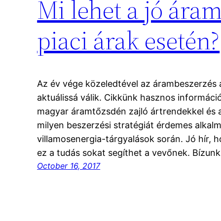
Mi lehet a jó ára
piaci árak esetén?
Az év vége közeledtével az árambeszerzés a
aktuálissá válik. Cikkünk hasznos információ
magyar áramtőzsdén zajló ártrendekkel és 
milyen beszerzési stratégiát érdemes alkalm
villamosenergia-tárgyalások során. Jó hír,
ez a tudás sokat segíthet a vevőnek. Bízu
October 16, 2017