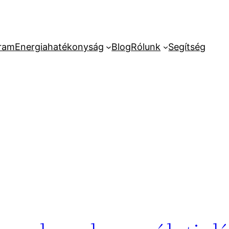
ram
Energiahatékonyság
Blog
Rólunk
Segítség