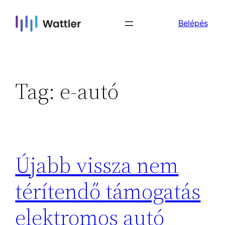
Skip
Belépés
to
content
Tag:
e-autó
Újabb vissza nem
térítendő támogatás
elektromos autó