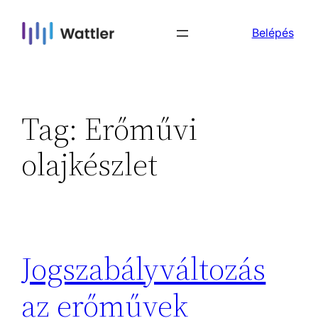
Skip
Belépés
to
content
Tag:
Erőművi
olajkészlet
Jogszabályváltozás
az erőművek