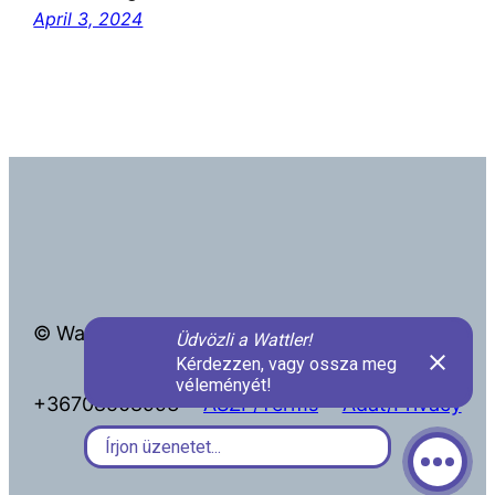
April 3, 2024
© Wattler Kft.
info@wattler.eu
+36708508993
ÁSZF/Terms
Adat/Privacy