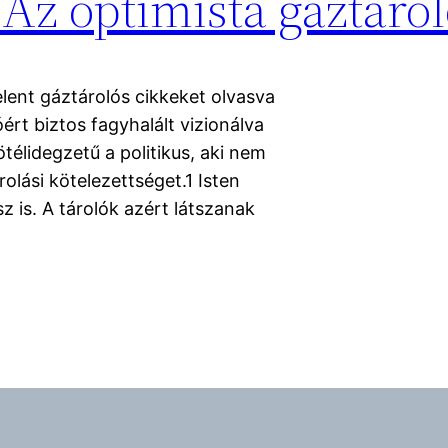
 Az optimista gáztárol
lent gáztárolós cikkeket olvasva
rt biztos fagyhalált vizionálva
ötélidegzetű a politikus, aki nem
rolási kötelezettséget.1 Isten
 is. A tárolók azért látszanak