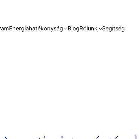
ram
Energiahatékonyság
Blog
Rólunk
Segítség