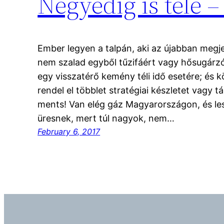
Negyedig is tele –
Ember legyen a talpán, aki az újabban megje
nem szalad egyből tűzifáért vagy hősugárzóé
egy visszatérő kemény téli idő esetére; és k
rendel el többlet stratégiai készletet vagy tá
ments! Van elég gáz Magyarországon, és lesz
üresnek, mert túl nagyok, nem…
February 6, 2017