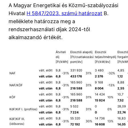
A Magyar Energetikai és Közmű-szabályozási
Hivatal
H 5847/2023. számú határozat
B.
melléklete határozza meg a
rendszerhasználati díjak 2024-től
alkalmazandó értékét.
Átviteli
Elosztói alapdíj
Elosztói
Elosztó
díj
[Ft/csatlakozási
teljesítménydíj
forgalm
[Ft/kWh]
pont/év]
[Ft/kW/év]
[Ft/kW
vált. előtt
9,8
331 920
3 480
4,85
NAF
-31%
31%
-32%
vált. után
6,8
433 176
2 376
1,12
vált. előtt
9,8
165 960
9 168
8,88
NAF/KÖF
-31%
31%
-13%
vált. után
6,8
216 588
8 004
2,55
vált. előtt
9,8
165 960
14 424
10,7
KÖF
-31%
31%
10%
vált. után
6,8
216 588
15 924
7,52
vált. előtt
9,8
5 532
0
28,09
KöF/KiF I. (profilos)
-31%
31%
0%
vált. után
6,8
7 224
0
22,74
vált. előtt
9,8
55 320
14 736
16,83
KöF/KiF III.
-31%
30%
13%
(idősoros)
vált. után
6,8
72 192
16 608
14,05