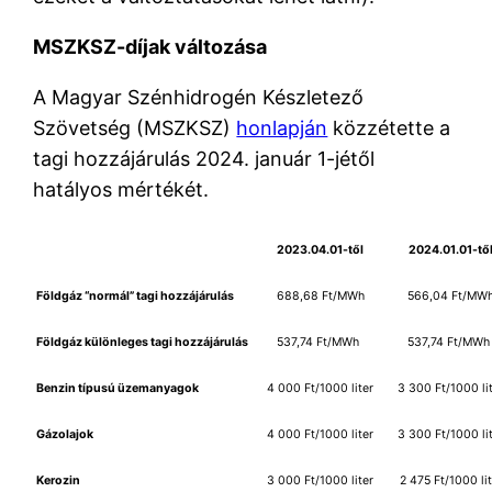
MSZKSZ-díjak változása
A Magyar Szénhidrogén Készletező
Szövetség (MSZKSZ)
honlapján
közzétette a
tagi hozzájárulás 2024. január 1-jétől
hatályos mértékét.
2023.04.01-től
2024.01.01-tő
Földgáz “normál” tagi hozzájárulás
688,68 Ft/MWh
566,04 Ft/MW
Földgáz különleges tagi hozzájárulás
537,74 Ft/MWh
537,74 Ft/MWh
Benzin típusú üzemanyagok
4 000 Ft/1000 liter
3 300 Ft/1000 li
Gázolajok
4 000 Ft/1000 liter
3 300 Ft/1000 li
Kerozin
3 000 Ft/1000 liter
2 475 Ft/1000 lit