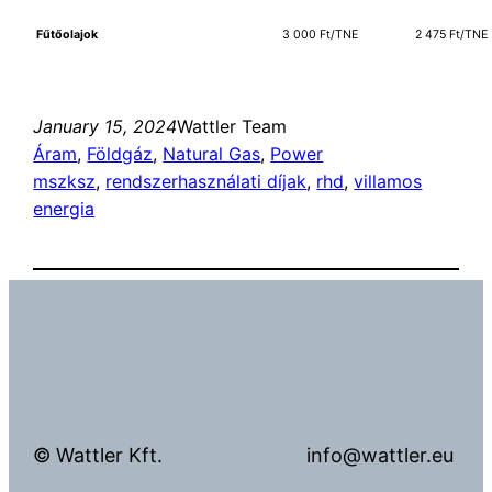
Fűtőolajok
3 000 Ft/TNE
2 475 Ft/TNE
January 15, 2024
Wattler Team
Áram
, 
Földgáz
, 
Natural Gas
, 
Power
mszksz
, 
rendszerhasználati díjak
, 
rhd
, 
villamos
energia
© Wattler Kft.
info@wattler.eu