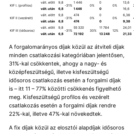
vált. előtt
9,8
1 446
0
13,6
KIF I. (profilos)
-31%
0%
0%
vált. után
6,8
1 446
0
16,6
vált. előtt
9,8
474
0
6,38
KIF II (vezérelt)
-31%
0%
0%
vált. után
6,8
474
0
9,38
vált. előtt
9,8
55 320
11 784
24,01
KIF III (idősoros)
-31%
30%
12%
vált. után
6,8
72 192
13 248
21,33
A forgalomarányos díjak közül az átviteli díjak
minden csatlakozási kategóriában jelentősen,
31%-kal csökkentek, ahogy a nagy- és
középfeszültségű, illetve kisfeszültségű
idősoros csatlakozás esetén a forgalmi díjak
is – itt 11 – 77% közötti csökkenés figyelhető
meg. Kisfeszültségű profilos és vezérelt
csatlakozás esetén a forgalmi díjak rendre
22%-kal, illetve 47%-kal növekedtek.
A fix díjak közül az elosztói alapdíjak idősoros