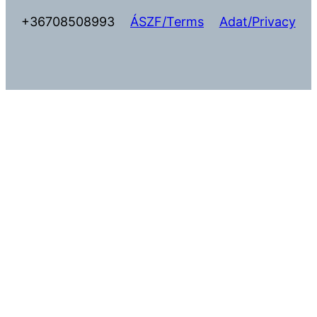
+36708508993
ÁSZF/Terms
Adat/Privacy