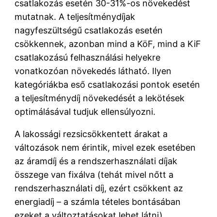
csatlakozás esetén 30-31%-os növekedést
mutatnak. A teljesítménydíjak
nagyfeszültségű csatlakozás esetén
csökkennek, azonban mind a KöF, mind a KiF
csatlakozású felhasználási helyekre
vonatkozóan növekedés látható. Ilyen
kategóriákba eső csatlakozási pontok esetén
a teljesítménydíj növekedését a lekötések
optimálásával tudjuk ellensúlyozni.
A lakossági rezsicsökkentett árakat a
változások nem érintik, mivel ezek esetében
az áramdíj és a rendszerhasználati díjak
összege van fixálva (tehát mivel nőtt a
rendszerhasználati díj, ezért csökkent az
energiadíj – a számla tételes bontásában
ezeket a változtatásokat lehet látni).