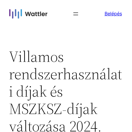
Skip
Belépés
to
content
Villamos
rendszerhasználat
i díjak és
MSZKSZ-díjak
változása 2024.