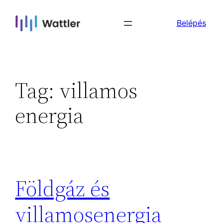
Skip
Belépés
to
content
Tag:
villamos
energia
Földgáz és
villamosenergia