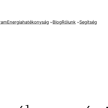
ram
Energiahatékonyság
Blog
Rólunk
Segítség