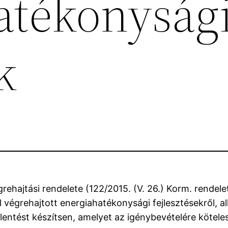
atékonyság
k
ehajtási rendelete (122/2015. (V. 26.) Korm. rendelet
al végrehajtott energiahatékonysági fejlesztésekről, 
lentést készítsen, amelyet az igénybevételére kötel