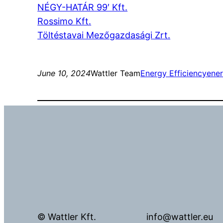
NÉGY-HATÁR 99′ Kft.
Rossimo Kft.
Töltéstavai Mezőgazdasági Zrt.
June 10, 2024
Wattler Team
Energy Efficiency
ener
© Wattler Kft.
info@wattler.eu