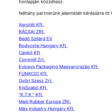
honlapján közzétesz.
Néhány partnerünk jelentését kérésükre itt t
Agrotét Kft.
BÁCSAI ZRt.
Bedő Szilárd EV
Bodycote Hungary Kft.
Cankó Kft
Cornmill Zrt.
Eviosys Packaging Magyarország Kft.
FUNKCIO Kft.
Győri Szesz Zrt.
KisSzabó Kft.
“K.T.K.” Kft.
Meiji Rubber Europe ZRt.
Mey Industry Hungary Kft.