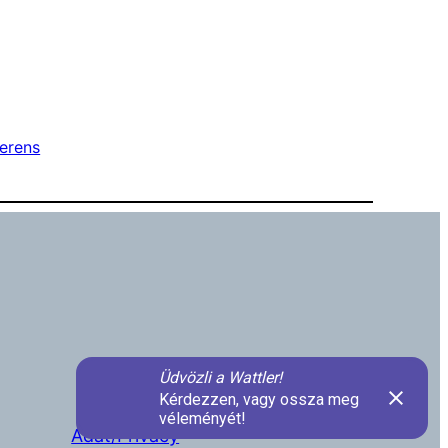
erens
Adat/Privacy