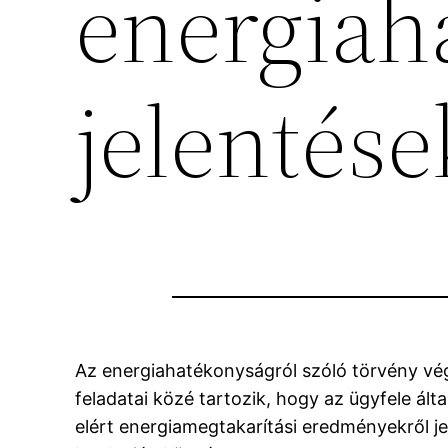
energiah
jelentése
Az energiahatékonyságról szóló törvény végr
feladatai közé tartozik, hogy az ügyfele ált
elért energiamegtakarítási eredményekről je