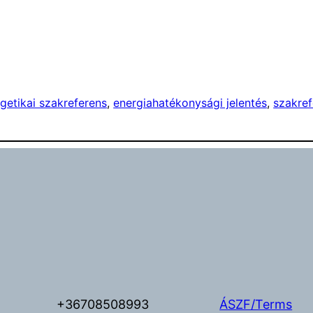
getikai szakreferens
, 
energiahatékonysági jelentés
, 
szakref
+36708508993
ÁSZF/Terms