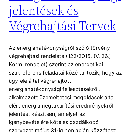
jelentések és
Végrehajtási Tervek
Az energiahatékonyságról szóló törvény
végrehajtási rendelete (122/2015. (V. 26.)
Korm. rendelet) szerint az energetikai
szakreferens feladatai közé tartozik, hogy az
ügyfele által végrehajtott
energiahatékonysági fejlesztésekről,
alkalmazott üzemeltetési megoldások által
elért energiamegtakarítási eredményekről
jelentést készítsen, amelyet az
igénybevételére köteles gazdálkodó
szervezet május 31-ig honlapján közzétesz.