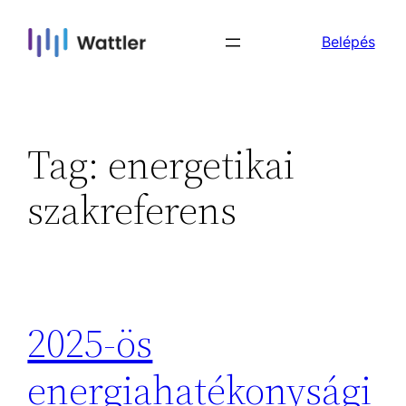
Skip
Belépés
to
content
Tag:
energetikai
szakreferens
2025-ös
energiahatékonysági