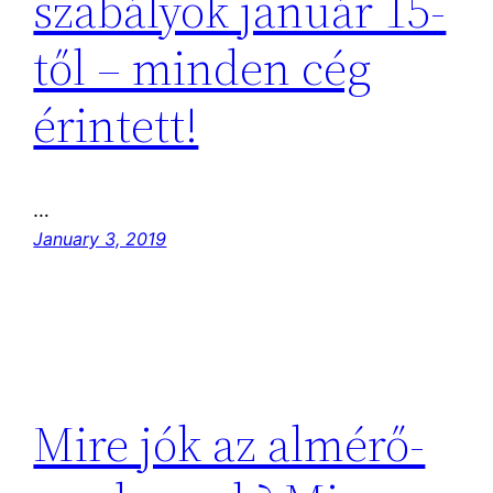
szabályok január 15-
től – minden cég
érintett!
…
January 3, 2019
Mire jók az almérő-