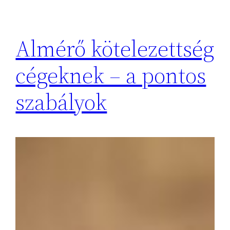
Almérő kötelezettség
cégeknek – a pontos
szabályok