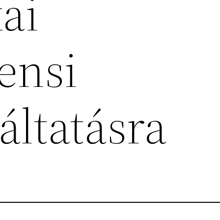
ai
ensi
áltatásra