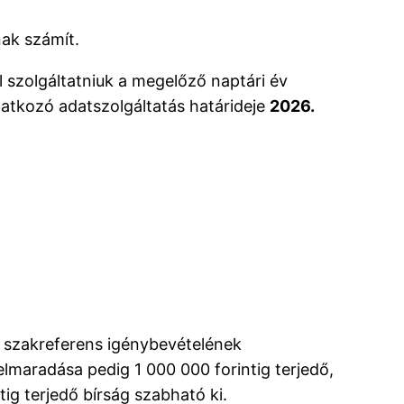
nak számít.
l szolgáltatniuk a megelőző naptári év
natkozó adatszolgáltatás határideje
2026.
A szakreferens igénybevételének
elmaradása pedig 1 000 000 forintig terjedő,
ig terjedő bírság szabható ki.