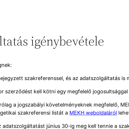
ltatás igénybevétele
gnek:
ejegyzett szakreferenssel, és az adatszolgáltatás is
 szerződést kell kötni egy megfelelő jogosultsággal 
izárólag a jogszabályi követelményeknek megfelelő, M
etikai szakreferensi listát a
MEKH weboldaláról
lehet
 adatszolgáltatást június 30-ig meg kell tennie a sza