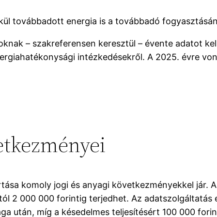
lkül továbbadott energia is a továbbadó fogyasztásá
toknak – szakreferensen keresztül – évente adatot kel
nergiahatékonysági intézkedésekről. A 2025. évre vo
vetkezményei
rtása komoly jogi és anyagi következményekkel jár. 
ól 2 000 000 forintig terjedhet. Az adatszolgáltatás 
a után, míg a késedelmes teljesítésért 100 000 forint