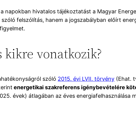
 napokban hivatalos tájékoztatást a Magyar Energet
óló felszólítás, hanem a jogszabályban előírt energ
 figyelmet.
s kikre vonatkozik?
iahatékonyságról szóló
2015. évi LVII. törvény
(Ehat. t
erint
energetikai szakreferens igénybevételére kö
025. évek) átlagában az éves energiafelhasználása m