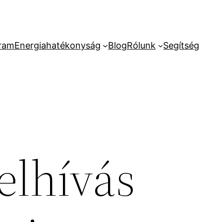
ram
Energiahatékonyság
Blog
Rólunk
Segítség
felhívás