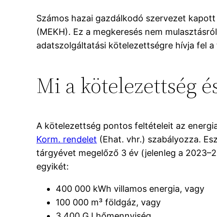
Számos hazai gazdálkodó szervezet kapott a
(MEKH). Ez a megkeresés nem mulasztásról sz
adatszolgáltatási kötelezettségre hívja fel a
Mi a kötelezettség é
A kötelezettség pontos feltételeit az energ
Korm. rendelet
(Ehat. vhr.) szabályozza. Esz
tárgyévet megelőző 3 év (jelenleg a 2023–2
egyikét:
400 000 kWh villamos energia, vagy
100 000 m³ földgáz, vagy
3 400 GJ hőmennyiség.