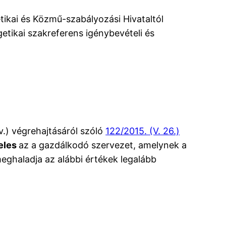
ikai és Közmű-szabályozási Hivataltól
etikai szakreferens igénybevételi és
v.) végrehajtásáról szóló
122/2015. (V. 26.)
teles
az a gazdálkodó szervezet, amelynek a
eghaladja az alábbi értékek legalább