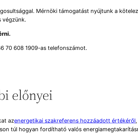
 jogosultsággal. Mérnöki támogatást nyújtunk a kötel
s végzünk.
rni.
36 70 608 1909-as telefonszámot.
bi előnyei
kat az
energetikai szakreferens hozzáadott értékéről
áson túl hogyan fordítható valós energiamegtakarítás