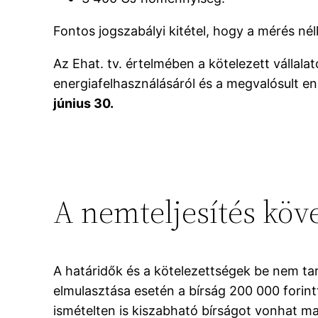
Fontos jogszabályi kitétel, hogy a mérés né
Az Ehat. tv. értelmében a kötelezett vállala
energiafelhasználásáról és a megvalósult e
június 30.
A nemteljesítés kö
A határidők és a kötelezettségek be nem ta
elmulasztása esetén a bírság 200 000 forintt
ismételten is kiszabható bírságot vonhat mag