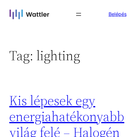
Skip
Belépés
to
content
Tag:
lighting
Kis lépesek egy
energiahatékonyabb
világ felé – Halogén