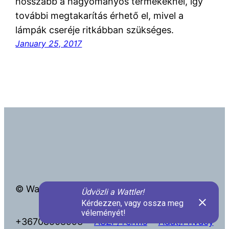
hosszabb a hagyományos termékeknél, így
további megtakarítás érhető el, mivel a
lámpák cseréje ritkábban szükséges.
January 25, 2017
© Wattler Kft.
info@wattler.eu
+36708508993
ÁSZF/Terms
Adat/Privacy