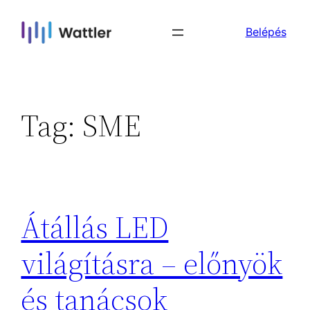
Skip
Belépés
to
content
Tag:
SME
Átállás LED
világításra – előnyök
és tanácsok