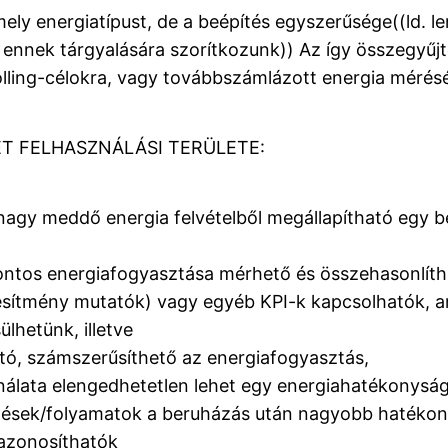
ly energiatípust, de a beépítés egyszerűsége((ld. len
b ennek tárgyalására szorítkozunk)) Az így összegyűj
olling-célokra, vagy továbbszámlázott energia mérésé
T FELHASZNÁLÁSI TERÜLETE:
 nagy meddő energia felvételből megállapítható egy b
ontos energiafogyasztása mérhető és összehasonlíth
esítmény mutatók) vagy egyéb KPI-k kapcsolhatók, a
ülhetünk, illetve
ható, számszerűsíthető az energiafogyasztás,
ználata elengedhetetlen lehet egy energiahatékonysá
ezések/folyamatok a beruházás után nagyobb hatékon
 azonosíthatók