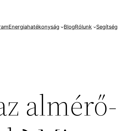
ram
Energiahatékonyság
Blog
Rólunk
Segítség
az almérő-