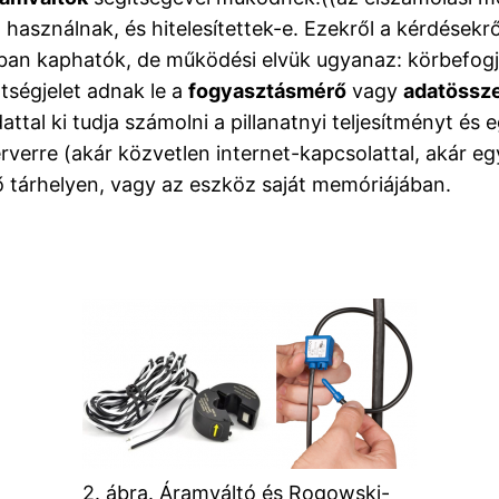
használnak, és hitelesítettek-e. Ezekről a kérdésekrő
tásban kaphatók, de működési elvük ugyanaz: körbefo
tségjelet adnak le a
fogyasztásmérő
vagy
adatössz
tal ki tudja számolni a pillanatnyi teljesítményt és 
erverre (akár közvetlen internet-kapcsolattal, akár e
vő tárhelyen, vagy az eszköz saját memóriájában.
2. ábra. Áramváltó és Rogowski-