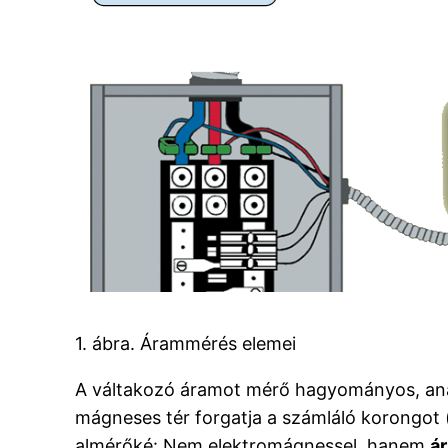
1. ábra. Árammérés elemei
A váltakozó áramot mérő hagyományos, analó
mágneses tér forgatja a számláló korongot
almérőké: Nem elektromágnessel, hanem
á