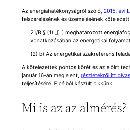
Az energiahatékonyságról szóló,
2015. évi L
felszerelésének és üzemelésének kötelezett
21/B.§ (1) „[..] meghatározott energia
vonatkozásában az energetikai folyamato
(2) b) Az energetikai szakreferens felada
A kötelezettek pontos körét és az előírt te
január 16-án megjelent,
részletekről itt olva
teljesítésére. E célból készült cikkünk.
Mi is az az almérés?