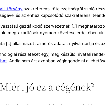
VII. törvény
szakreferens kötelezettségről szóló része
ségével és az ehhez kapcsolódó szakreferensi teend
fogyasztású gazdálkodó szervezetnek [..] meghatároz
k, megtakarítások nyomon követése érdekében almérőt
ta [..] alkalmazott almérők adatait nyilvántartja és az
chnológiai részleteket egy, még készülő hivatali rend
shat
. Addig sem árt azonban végiggondolni a lehetősé
 Miért jó ez a cégének?