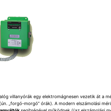
g villanyórák egy elektromágnesen vezetik át a mér
 (ún. „forgó-morgó” órák). A modern elszámolási mér
ramváltók
segítségével működnek.((az elszámolási mé