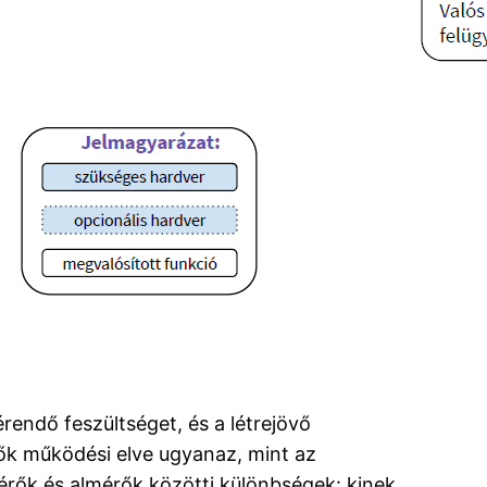
endő feszültséget, és a létrejövő
ők működési elve ugyanaz, mint az
rők és almérők közötti különbségek: kinek