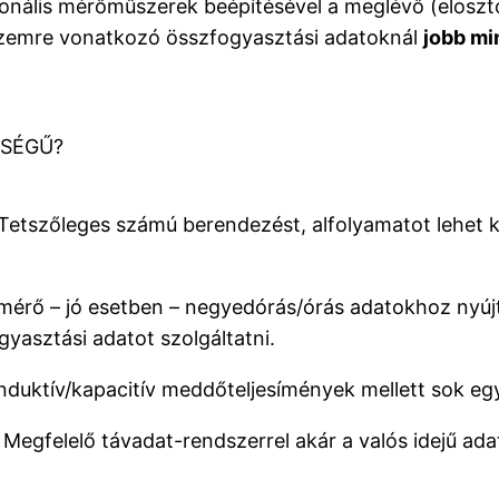
ionális mérőműszerek beépítésével a meglévő (eloszt
s üzemre vonatkozó összfogyasztási adatoknál
jobb mi
ŐSÉGŰ?
Tetszőleges számú berendezést, alfolyamatot lehet kü
mérő – jó esetben – negyedórás/órás adatokhoz nyúj
yasztási adatot szolgáltatni.
uktív/kapacitív meddőteljesímények mellett sok egyé
Megfelelő távadat-rendszerrel akár a valós idejű adat