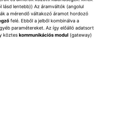
l lásd lentebb)) Az áramváltók (angolul
gják a mérendő váltakozó áramot hordozó
egző
felé. Ebből a jelből kombinálva a
egyéb paramétereket. Az így előálló adatsort
gy köztes
kommunikációs modul
(gateway)