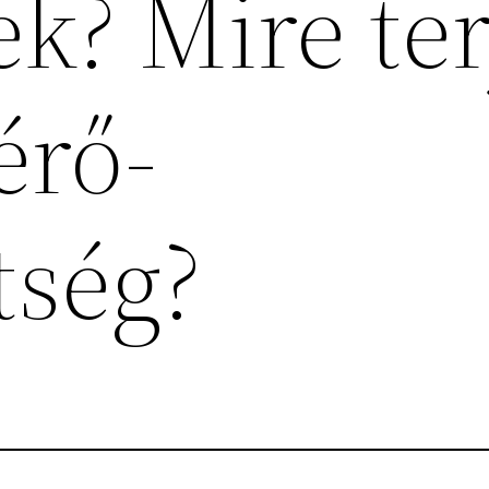
k? Mire te
érő-
tség?