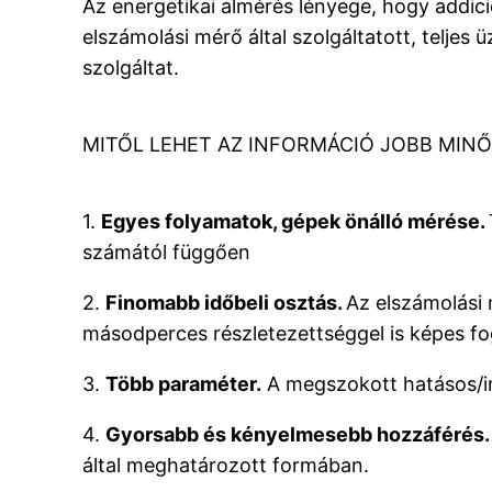
Az energetikai almérés lényege, hogy addic
elszámolási mérő által szolgáltatott, telje
szolgáltat.
MITŐL LEHET AZ INFORMÁCIÓ JOBB MIN
1.
Egyes folyamatok, gépek önálló mérése.
számától függően
2.
Finomabb időbeli osztás.
Az elszámolási 
másodperces részletezettséggel is képes fog
3.
Több paraméter.
A megszokott hatásos/ind
4.
Gyorsabb és kényelmesebb hozzáférés.
által meghatározott formában.