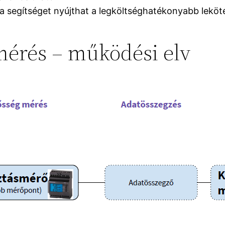
a segítséget nyújthat a legköltséghatékonyabb leköté
mérés – működési elv