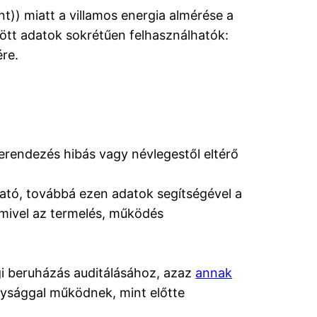
t)) miatt a villamos energia almérése a
tött adatok sokrétűen felhasználhatók:
re.
erendezés hibás vagy névlegestől eltérő
ató, továbbá ezen adatok segítségével a
mivel az termelés, működés
gi beruházás auditálásához, azaz
annak
ysággal működnek, mint előtte