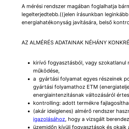
A mérési rendszer magában foglalhatja bárme
legelterjedtebb.((jelen írásunkban leginkáb
energiahatékonyság javítására, belső kontr
AZ ALMÉRÉS ADATAINAK NÉHÁNY KONKRÉ
kirívó fogyasztásból, vagy szokatlanul
működése,
a gyártási folyamat egyes részeinek p
gyártási folyamathoz ETM (energiatelj
energiaintenzitásnak változásáról értes
kontrolling: adott termékre fajlagosít
(akár ideiglenes) almérő rendszer has
igazolásához
, hogy a vizsgált berend
üzemidőn kívüli fogyasztások és okaik