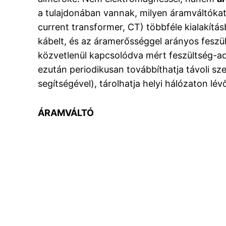
a tulajdonában vannak, milyen áramváltókat 
current transformer, CT) többféle kialakí
kábelt, és az áramerősséggel arányos feszül
közvetlenül kapcsolódva mért feszültség-adat
ezután periodikusan továbbíthatja távoli sz
segítségével), tárolhatja helyi hálózaton lé
ÁRAMVÁLTÓ