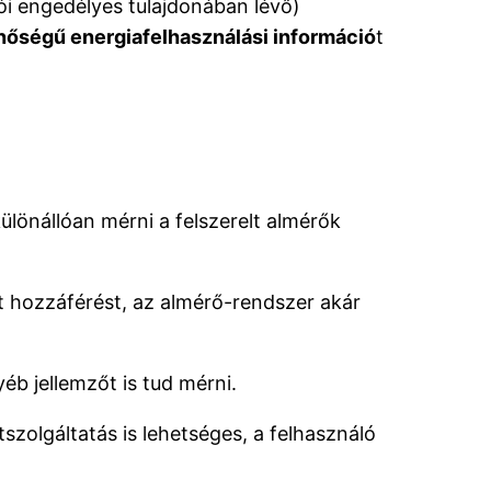
ói engedélyes tulajdonában lévő)
nőségű energiafelhasználási információ
t
lönállóan mérni a felszerelt almérők
t hozzáférést, az almérő-rendszer akár
b jellemzőt is tud mérni.
szolgáltatás is lehetséges, a felhasználó