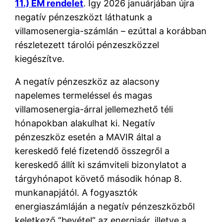
11.) EM rendelet
. Így 2026 januárjában újra
negatív pénzeszközt láthatunk a
villamosenergia-számlán – ezúttal a korábban
részletezett tárolói pénzeszközzel
kiegészítve.
A negatív pénzeszköz az alacsony
napelemes termeléssel és magas
villamosenergia-árral jellemezhető téli
hónapokban alakulhat ki. Negatív
pénzeszköz esetén a MAVIR által a
kereskedő felé fizetendő összegről a
kereskedő állít ki számviteli bizonylatot a
tárgyhónapot követő második hónap 8.
munkanapjától. A fogyasztók
energiaszámláján a negatív pénzeszközből
keletkező “bevétel” az energiaár, illetve a