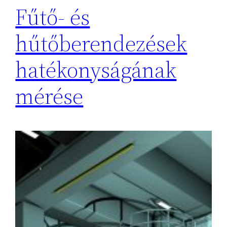
Fűtő- és
hűtőberendezések
hatékonyságának
mérése