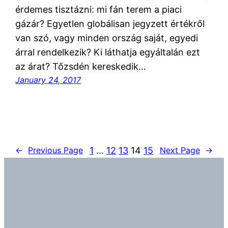
érdemes tisztázni: mi fán terem a piaci
gázár? Egyetlen globálisan jegyzett értékről
van szó, vagy minden ország saját, egyedi
árral rendelkezik? Ki láthatja egyáltalán ezt
az árat? Tőzsdén kereskedik…
January 24, 2017
1
…
12
13
14
15
←
Previous Page
Next Page
→