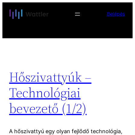
Skip
Belépés
to
content
Hőszivattyúk –
Technológiai
bevezető (1/2)
A hőszivattyú egy olyan fejlődő technológia,