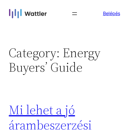
Skip
Belépés
to
content
Category:
Energy
Buyers’ Guide
Mi lehet a jó
árambeszerzési