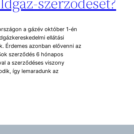
ldgáz-szerződését?
országon a gázév október 1-én
dgázkereskedelmi ellátási
k. Érdemes azonban elővenni az
. Sok szerződés 6 hónapos
val a szerződéses viszony
dik, így lemaradunk az