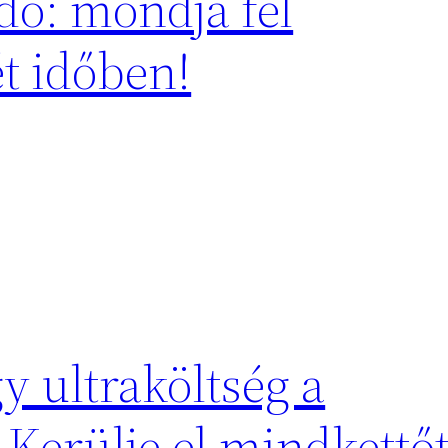
ndő: mondja fel
t időben!
y ultraköltség a
Kerülje el mindkettőt