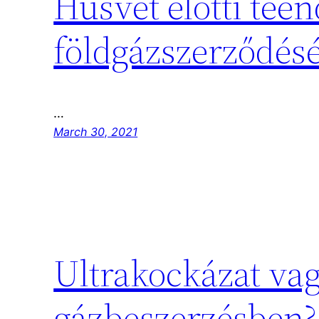
Húsvét előtti tee
földgázszerződésé
…
March 30, 2021
Ultrakockázat vag
gázbeszerzésben? 