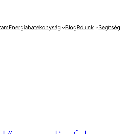
ram
Energiahatékonyság
Blog
Rólunk
Segítség