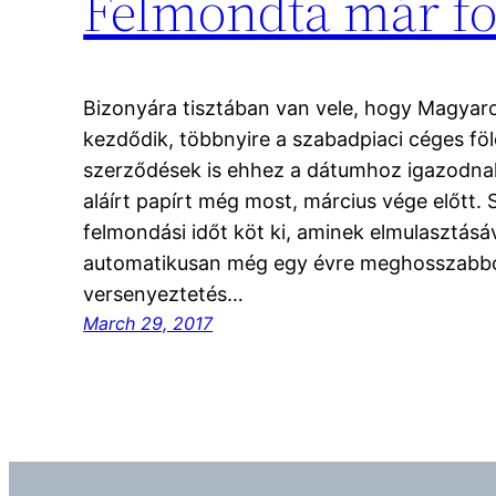
Felmondta már fö
Bizonyára tisztában van vele, hogy Magyar
kezdődik, többnyire a szabadpiaci céges föl
szerződések is ehhez a dátumhoz igazodna
aláírt papírt még most, március vége előtt
felmondási időt köt ki, aminek elmulasztásá
automatikusan még egy évre meghosszabbo
versenyeztetés…
March 29, 2017