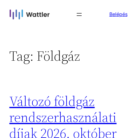
Skip
Belépés
to
content
Tag:
Földgáz
Változó földgáz
rendszerhasználati
díjak 2026. október