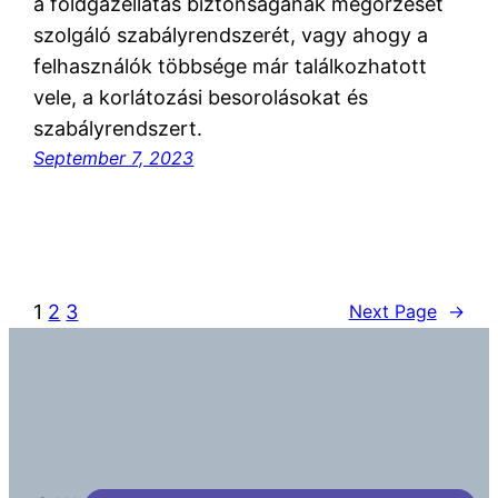
a földgázellátás biztonságának megőrzését
szolgáló szabályrendszerét, vagy ahogy a
felhasználók többsége már találkozhatott
vele, a korlátozási besorolásokat és
szabályrendszert.
September 7, 2023
1
2
3
Next Page
→