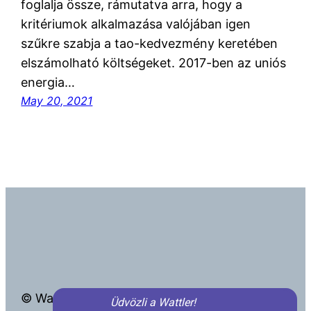
foglalja össze, rámutatva arra, hogy a
kritériumok alkalmazása valójában igen
szűkre szabja a tao-kedvezmény keretében
elszámolható költségeket. 2017-ben az uniós
energia…
May 20, 2021
© Wattler Kft.
info@wattler.eu