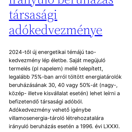
társasági
adókedvezménye
2024-től új energetikai témájú tao-
kedvezmény lép életbe. Saját megújuló
termelés (pl napelem) mellé telepített,
legalább 75%-ban arról töltött energiatárolók
beruházásának 30, 40 vagy 50%-át (nagy-,
közép- illetve kisvállalat esetén) lehet leírni a
befizetendő társasági adóból.
Adókedvezmény vehető igénybe
villamosenergia-tároló létrehozatalára
irányuló beruházás esetén a 1996. évi LXXXI.