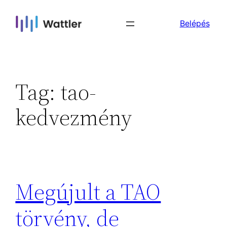
Skip
Belépés
to
content
Tag:
tao-
kedvezmény
Megújult a TAO
törvény, de