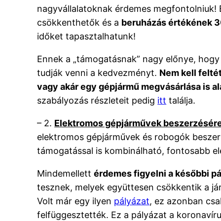
nagyvállalatoknak érdemes megfontolniuk! E
csökkenthetők és a
beruházás értékének 3
időket tapasztalhatunk!
Ennek a „támogatásnak” nagy előnye, hogy 
tudják venni a kedvezményt.
Nem kell felté
vagy akár egy gépjármű megvásárlása is a
szabályozás részleteit pedig
itt
találja.
– 2.
Elektromos gépjárművek beszerzésér
elektromos gépjárművek és robogók beszerz
támogatással is kombinálható, fontosabb el
Mindemellett
érdemes figyelni a későbbi p
tesznek, melyek együttesen csökkentik a já
Volt már egy ilyen
pályázat
, ez azonban csa
felfüggesztették. Ez a pályázat a koronavír