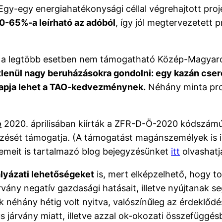
gy-egy energiahatékonysági céllal végrehajtott proj
0-65%-a leírható az adóból
, így jól megtervezetett 
a legtöbb esetben nem támogatható Közép-Magyarorsz
tlenül nagy beruházásokra gondolni: egy kazán cseréj
lapja lehet a TAO-kedvezménynek.
Néhány minta proj
e
2020. áprilisában kiírták a ZFR-D-Ö-2020 kódszámú
ését támogatja. (A támogatást magánszemélyek is ig
emeit is tartalmazó blog bejegyzésünket
itt
olvashatj
ályázati lehetőségeket
is, mert elképzelhető, hogy to
rvány negatív gazdasági hatásait, illetve nyújtanak 
k néhány hétig volt nyitva, valószínűleg az érdekl
us járvány miatt, illetve azzal ok-okozati összefügg