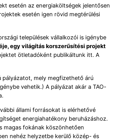
ekt esetén az energiaköltségek jelentősen
projektek esetén igen rövid megtérülési
ági települések vállalkozói is igénybe
e, egy világítás korszerűsítési projekt
ektet ötletadóként publikáltunk itt. A
 pályázatot, mely megfizethető árú
énybe vehetik.) A pályázat akár a TAO-
a.
vábbi állami forrásokat is elérhetővé
segítséget energiahatékony beruházáshoz.
ődés magas fokának köszönhetően
ésben nehéz helyzetbe kerülő közép- és