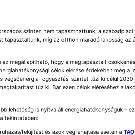
 országos szinten nem tapaszthattunk, a szabadpiaci
 tapasztaltunk, míg az otthon maradó lakosság az át
e az megállapítható, hogy a megtapasztalt csökkené
nergiahatékonysági célok elérése érdekében még a jel
 végsőenergia fogyasztási szintet tűzi ki célul 2030-r
gtakarítást tűz ki. Bár ezen célok eléréséhez a lako
több lehetőség is nyitva áll energiahatékonyságuk – e
a tekintetében:
eruházás/felújítást és azok végrehajtása esetén a
TAO