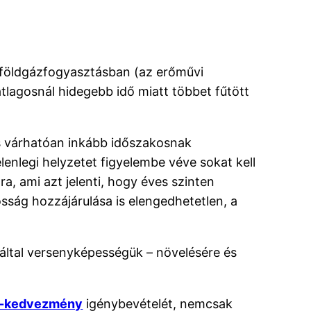
 földgázfogyasztásban (az erőművi
lagosnál hidegebb idő miatt többet fűtött
s várhatóan inkább időszakosnak
enlegi helyzetet figyelembe véve sokat kell
a, ami azt jelenti, hogy éves szinten
sság hozzájárulása is elengedhetetlen, a
záltal versenyképességük – növelésére és
-kedvezmény
igénybevételét, nemcsak