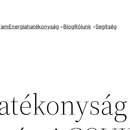
ram
Energiahatékonyság
Blog
Rólunk
Segítség
atékonyság