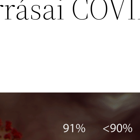
rrásai COV