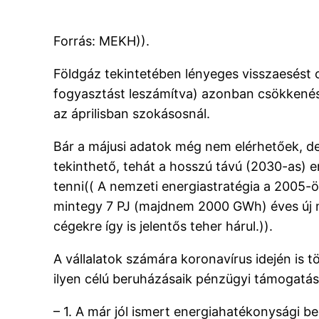
Forrás: MEKH)).
Földgáz tekintetében lényeges visszaesést
fogyasztást leszámítva) azonban csökkenést
az áprilisban szokásosnál.
Bár a májusi adatok még nem elérhetőek, d
tekinthető, tehát a hosszú távú (2030-as) e
tenni(( A nemzeti energiastratégia a 2005-ös
mintegy 7 PJ (majdnem 2000 GWh) éves új me
cégekre így is jelentős teher hárul.)).
A vállalatok számára koronavírus idején is 
ilyen célú beruházásaik pénzügyi támogatás
– 1. A már jól ismert energiahatékonysági b