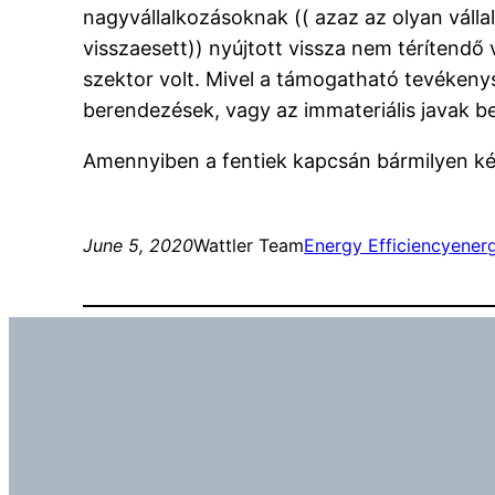
nagyvállalkozásoknak (( azaz az olyan váll
visszaesett)) nyújtott vissza nem térítendő
szektor volt. Mivel a támogatható tevékeny
berendezések, vagy az immateriális javak be
Amennyiben a fentiek kapcsán bármilyen ké
June 5, 2020
Wattler Team
Energy Efficiency
ener