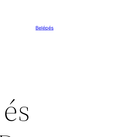
Belépés
 és