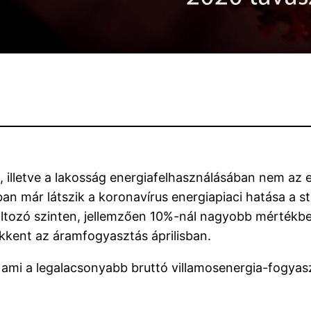
k, illetve a lakosság energiafelhasználásában nem a
ban már látszik a koronavírus energiapiaci hatása a 
ltozó szinten, jellemzően 10%-nál nagyobb mértékben 
kkent az áramfogyasztás áprilisban.
 ami a legalacsonyabb bruttó villamosenergia-fogyas