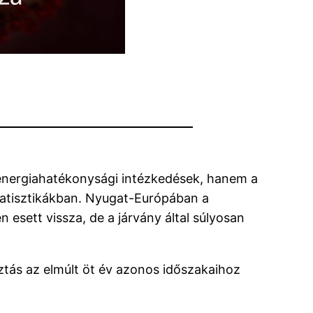
z energiahatékonysági intézkedések, hanem a
statisztikákban. Nyugat-Európában a
esett vissza, de a járvány által súlyosan
ztás az elmúlt öt év azonos időszakaihoz