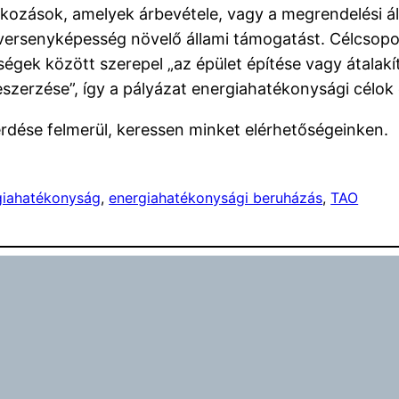
alkozások, amelyek árbevétele, vagy a megrendelési 
 versenyképesség növelő állami támogatást. Célcsoport
ségek között szerepel „az épület építése vagy átalak
szerzése”, így a pályázat energiahatékonysági célok 
rdése felmerül, keressen minket elérhetőségeinken.
giahatékonyság
, 
energiahatékonysági beruházás
, 
TAO