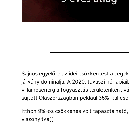
Sajnos egyelőre az idei csökkentést a cége
járvány dominálja. A 2020. tavaszi hónapjai
villamosenergia fogyasztás területenként vá
sújtott Olaszországban például 35%-kal csö
Itthon 9%-os csökkenés volt tapasztalható,
viszonyítva((