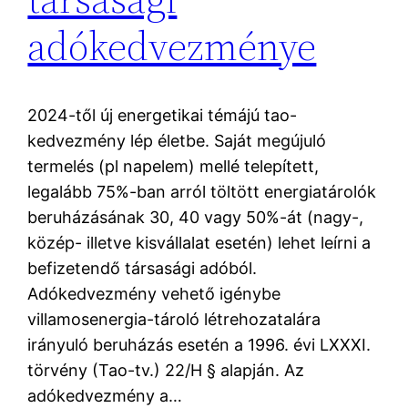
adókedvezménye
2024-től új energetikai témájú tao-
kedvezmény lép életbe. Saját megújuló
termelés (pl napelem) mellé telepített,
legalább 75%-ban arról töltött energiatárolók
beruházásának 30, 40 vagy 50%-át (nagy-,
közép- illetve kisvállalat esetén) lehet leírni a
befizetendő társasági adóból.
Adókedvezmény vehető igénybe
villamosenergia-tároló létrehozatalára
irányuló beruházás esetén a 1996. évi LXXXI.
törvény (Tao-tv.) 22/H § alapján. Az
adókedvezmény a…