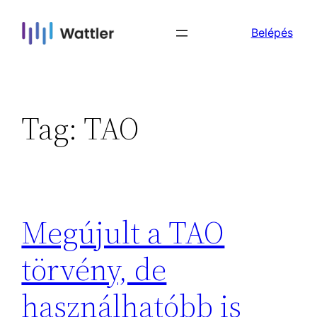
Skip
Belépés
to
content
Tag:
TAO
Megújult a TAO
törvény, de
használhatóbb is