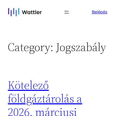
Skip
Belépés
to
content
Category:
Jogszabály
Kötelező
földgáztárolás a
2026. márciusi