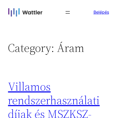
Skip
Belépés
to
content
Category:
Áram
Villamos
rendszerhasználati
díjak és MSZKSZ-